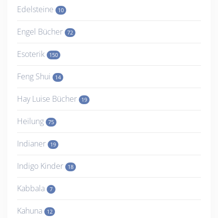
Edelsteine
10
Engel Bücher
72
Esoterik
150
Feng Shui
14
Hay Luise Bücher
19
Heilung
75
Indianer
19
Indigo Kinder
18
Kabbala
7
Kahuna
12