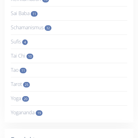
Sai Baba
11
Schamanismus
32
Sufis
4
Tai Chi
10
Tao
11
Tarot
25
Yoga
20
Yogananda
19