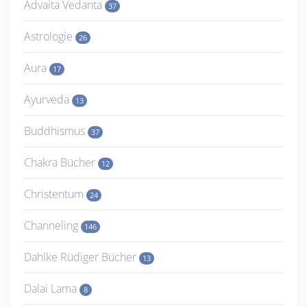
Advaita Vedanta
37
Astrologie
26
Aura
17
Ayurveda
13
Buddhismus
37
Chakra Bücher
12
Christentum
24
Channeling
146
Dahlke Rüdiger Bücher
13
Dalai Lama
8