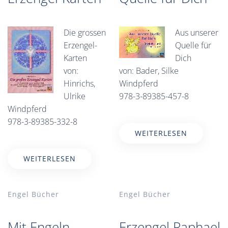
Die grossen
Aus unserer
Erzengel-
Quelle für
Karten
Dich
von:
von: Bader, Silke
Hinrichs,
Windpferd
Ulrike
978-3-89385-457-8
Windpferd
978-3-89385-332-8
WEITERLESEN
WEITERLESEN
Engel Bücher
Engel Bücher
Mit Engeln
Erzengel Raphael