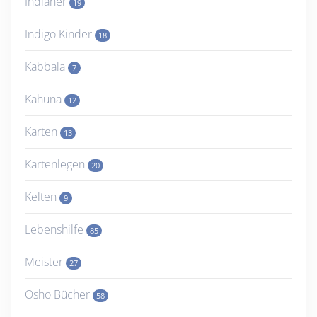
Indianer
19
Indigo Kinder
18
Kabbala
7
Kahuna
12
Karten
13
Kartenlegen
20
Kelten
9
Lebenshilfe
85
Meister
27
Osho Bücher
58