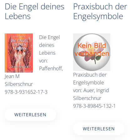
Die Engel deines
Praxisbuch der
Lebens
Engelsymbole
Die Engel
deines
Lebens
von:
Paffenhoff,
Praxisbuch der
Jean M
Engelsymbole
Silberschnur
von: Auer, Ingrid
978-3-931652-17-3
Silberschnur
978-3-89845-132-1
WEITERLESEN
WEITERLESEN