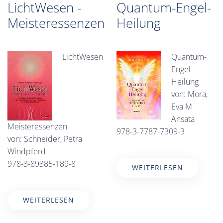
LichtWesen -
Quantum-Engel-
Meisteressenzen
Heilung
LichtWesen
Quantum-
-
Engel-
Heilung
von: Mora,
Eva M
Ansata
Meisteressenzen
978-3-7787-7309-3
von: Schneider, Petra
Windpferd
978-3-89385-189-8
WEITERLESEN
WEITERLESEN