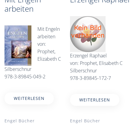
arbeiten
Mit Engeln
arbeiten
von:
Prophet,
Erzengel Raphael
Elizabeth C
von: Prophet, Elisabeth C
Silberschnur
Silberschnur
978-3-89845-049-2
978-3-89845-172-7
WEITERLESEN
WEITERLESEN
Engel Bücher
Engel Bücher