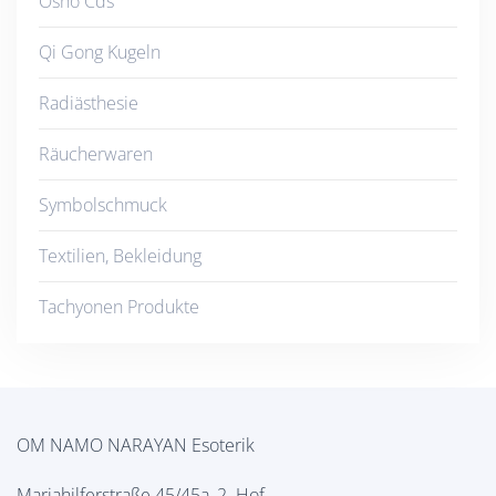
Osho Cds
Qi Gong Kugeln
Radiästhesie
Räucherwaren
Symbolschmuck
Textilien, Bekleidung
Tachyonen Produkte
OM NAMO NARAYAN Esoterik
Mariahilferstraße 45/45a, 2. Hof