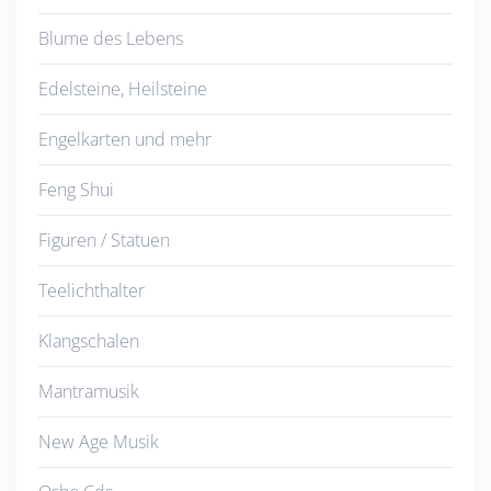
Blume des Lebens
Edelsteine, Heilsteine
Engelkarten und mehr
Feng Shui
Figuren / Statuen
Teelichthalter
Klangschalen
Mantramusik
New Age Musik