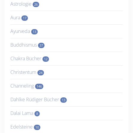
Astrologie
26
Aura
17
Ayurveda
13
Buddhismus
37
Chakra Bücher
12
Christentum
24
Channeling
146
Dahlke Rüdiger Bücher
13
Dalai Lama
8
Edelsteine
10