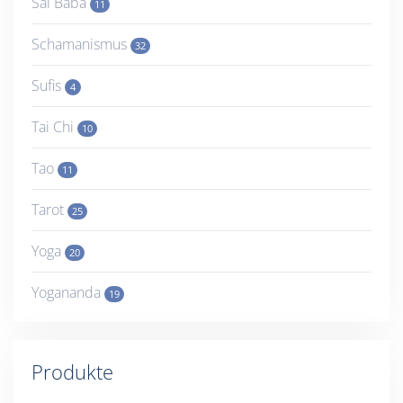
Sai Baba
11
Schamanismus
32
Sufis
4
Tai Chi
10
Tao
11
Tarot
25
Yoga
20
Yogananda
19
Produkte