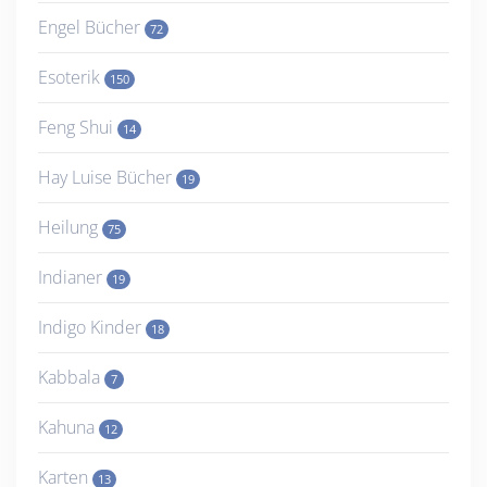
Engel Bücher
72
Esoterik
150
Feng Shui
14
Hay Luise Bücher
19
Heilung
75
Indianer
19
Indigo Kinder
18
Kabbala
7
Kahuna
12
Karten
13