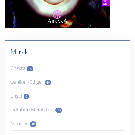
Musik
Chakra
13
Dahlke Rüdiger
40
Engel
6
Geführte Meditation
30
Mantren
10