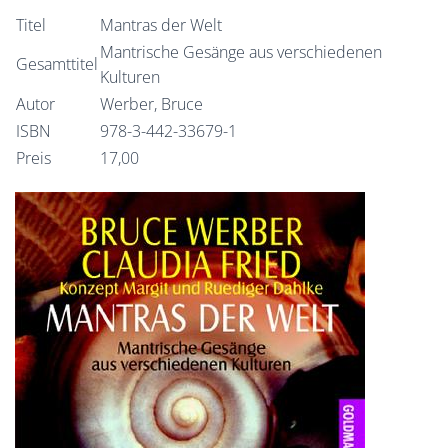
Titel
Mantras der Welt
Mantrische Gesänge aus verschiedenen
Gesamttitel
Kulturen
Autor
Werber, Bruce
ISBN
978-3-442-33679-1
Preis
17,00