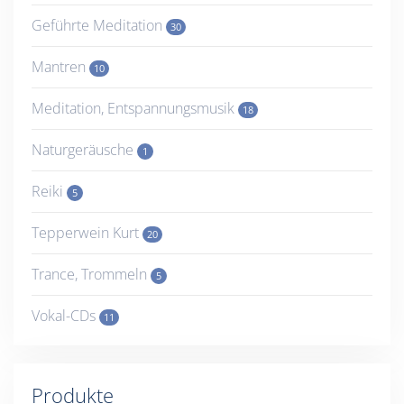
Geführte Meditation
30
Mantren
10
Meditation, Entspannungsmusik
18
Naturgeräusche
1
Reiki
5
Tepperwein Kurt
20
Trance, Trommeln
5
Vokal-CDs
11
Produkte